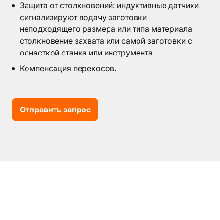
Защита от столкновений: индуктивные датчики
О
сигнализируют подачу заготовки
неподходящего размера или типа материала,
компании
столкновение захвата или самой заготовки с
Пневмозахваты
▼
оснасткой станка или инструмента.
Поворотные
Компенсация перекосов.
блоки
Модули
компенсации
Отправить запрос
Дополнительные
компоненты
Аксессуары