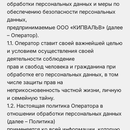
обработки персональных данных и меры по
О
обеспечению безопасности персональных
компании
данных,
предпринимаемые ООО «КИПВАЛЬВ» (далее
Пневмозахваты
▼
– Оператор).
Поворотные
1.1. Оператор ставит своей важнейшей целью
блоки
и условием осуществления своей
Модули
деятельности соблюдение
компенсации
прав и свобод человека и гражданина при
Дополнительные
обработке его персональных данных, в том
компоненты
числе защиты прав на
Аксессуары
неприкосновенность частной жизни, личную
и семейную тайну.
1.2. Настоящая политика Оператора в
отношении обработки персональных данных
(далее – Политика)
применяется ко всей информации, которую