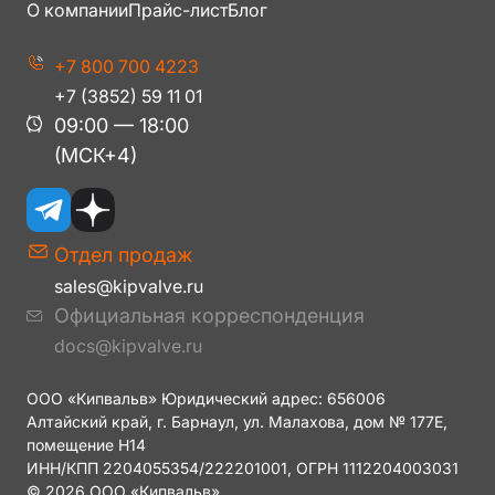
О компании
Прайс-лист
Блог
+7 800 700 4223
+7 (3852) 59 11 01
09:00 — 18:00
(МСК+4)
Отдел продаж
sales@kipvalve.ru
Официальная корреспонденция
docs@kipvalve.ru
ООО «Кипвальв» Юридический адрес: 656006
Алтайский край, г. Барнаул, ул. Малахова, дом № 177Е,
помещение H14
ИНН/КПП 2204055354/222201001, ОГРН 1112204003031
© 2026 ООО «Кипвальв».