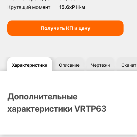
Крутящий момент
15.6xP Н·м
Получить КП и цену
Характеристики
Описание
Чертежи
Скачат
Дополнительные
характеристики VRTP63
Чертежи и габаритные размер
Скачать материалы по VRTP63
Чертеж для данного товара отсутствует.