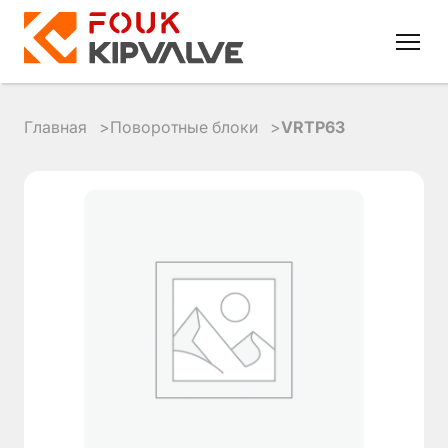
Главная
Поворотные блоки
VRTP63
RU
EN
8
800
700
4223
sales@kipvalve.ru