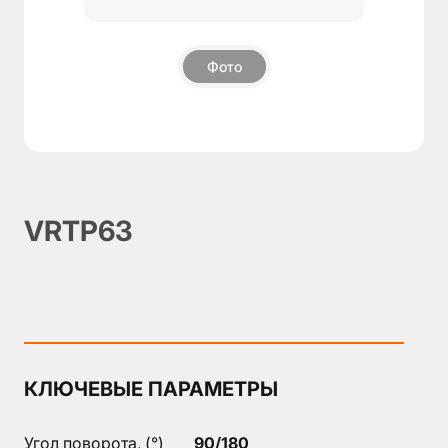
О
компании
Фото
Пневмозахваты
▼
Поворотные
блоки
Модули
компенсации
VRTP63
Дополнительные
компоненты
Аксессуары
КЛЮЧЕВЫЕ ПАРАМЕТРЫ
Угол поворота, (°)
90/180