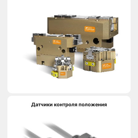
Что учитывать при подборе VRTG12
Номинального крутящего момента недостаточно для в
STEP файлы (ZIP архив)
STEP
Чем дальше центр тяжести захватного узла располож
Комплектация поворотного узла
VRTG12 может комплектоваться параллельными или 
Для контроля конечных положений поворотной головк
Отправьте чертеж, 3D-модель или параметры деталей
Датчики контроля положения