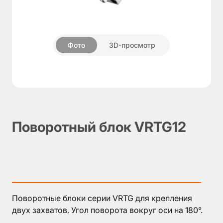
О
компании
Фото
3D-просмотр
Пневмозахваты
▼
Поворотные
блоки
Модули
компенсации
Дополнительные
Поворотный блок VRTG12
компоненты
Аксессуары
Поворотные блоки серии VRTG для крепления
двух захватов. Угол поворота вокруг оси на 180°.