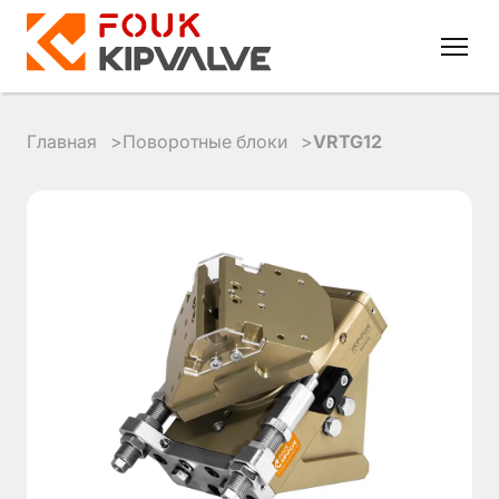
Главная
Поворотные блоки
VRTG12
RU
EN
8
800
700
4223
sales@kipvalve.ru