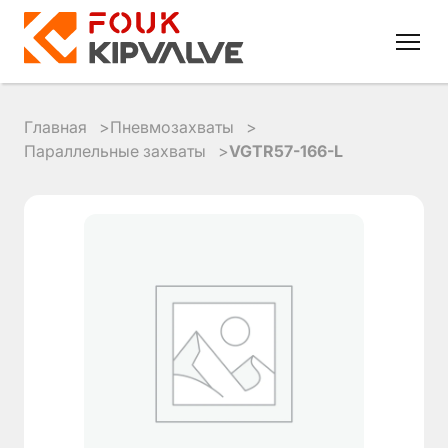
Главная
Пневмозахваты
Параллельные захваты
VGTR57-166-L
RU
EN
8
800
700
4223
sales@kipvalve.ru