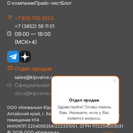
О компании
Прайс-лист
Блог
+7 800 700 4223
+7 (3852) 59 11 01
09:00 — 18:00
(МСК+4)
Отдел продаж
sales@kipvalve.ru
Официальная корреспонденция
docs@kipvalve.ru
Отдел продаж
Здравствуйте! Готовы помочь
ООО «Кипвальв» Юридический адрес: 656006
Вам. Напишите, если у Вас
Алтайский край, г. Барнаул, ул. Малахова, дом № 177Е,
появятся вопросы.
помещение H14
ИНН/КПП 2204055354/222201001, ОГРН 1112204003031
© 2026 ООО «Кипвальв».