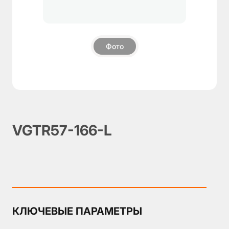
О
компании
Фото
Пневмозахваты
▼
Поворотные
блоки
Модули
компенсации
Дополнительные
VGTR57-166-L
компоненты
Аксессуары
КЛЮЧЕВЫЕ ПАРАМЕТРЫ