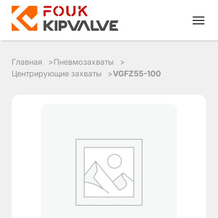
Главная
Пневмозахваты
Центрирующие захваты
VGFZ55-100
RU
EN
8
800
700
4223
sales@kipvalve.ru