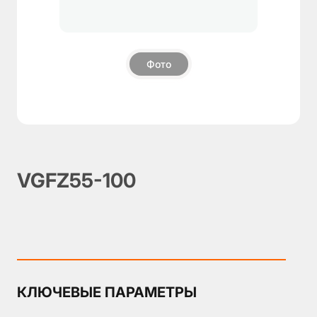
О
компании
Фото
Пневмозахваты
▼
Поворотные
блоки
Модули
компенсации
Дополнительные
VGFZ55-100
компоненты
Аксессуары
КЛЮЧЕВЫЕ ПАРАМЕТРЫ