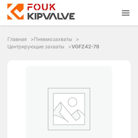
Главная
Пневмозахваты
Центрирующие захваты
VGFZ42-78
RU
EN
8
800
700
4223
sales@kipvalve.ru