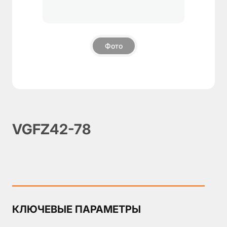
О
компании
Фото
Пневмозахваты
▼
Поворотные
блоки
Модули
компенсации
Дополнительные
VGFZ42-78
компоненты
Аксессуары
КЛЮЧЕВЫЕ ПАРАМЕТРЫ