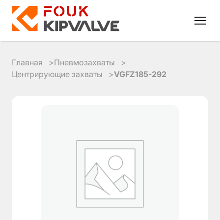
Главная
Пневмозахваты
Центрирующие захваты
VGFZ185-292
RU
EN
8
800
700
4223
sales@kipvalve.ru