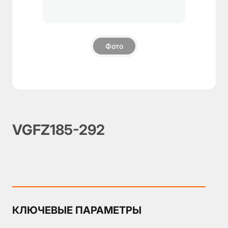
О
компании
Фото
Пневмозахваты
▼
Поворотные
блоки
Модули
компенсации
Дополнительные
VGFZ185-292
компоненты
Аксессуары
КЛЮЧЕВЫЕ ПАРАМЕТРЫ