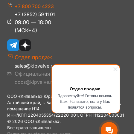
+7 800 700 4223
+7 (3852) 59 11 01
09:00 — 18:00
(МСК+4)
Отдел продаж
sales@kipvalve.ru
Официальная корреспонденция
docs@kipvalve.ru
Отдел продаж
Здравствуйте! Готовы помочь
ООО «Кипвальв» Юридический адрес: 656006
Вам. Напишите, если у Вас
Алтайский край, г. Барнаул, ул. Малахова, дом № 177Е,
появятся вопросы.
помещение H14
ИНН/КПП 2204055354/222201001, ОГРН 1112204003031
© 2026 ООО «Кипвальв».
Все права защищены
Политика конфиденциальности