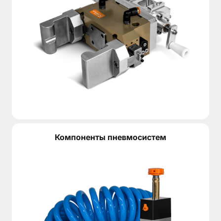
VGTF55-99 относится к центрирующим захватам серии
Четырехпальцевая схема особенно полезна в задачах
За счет такой конструкции VGTF55-99 подходит для п
Почему лучше купить пневмозахват VGTF5
VGTF55-99 — решение для производств, где важны на
Компания КИПВАЛЬВ помогает подобрать пневмозахват
Чтобы получить коммерческое предложение и цену, о
Компоненты пневмосистем