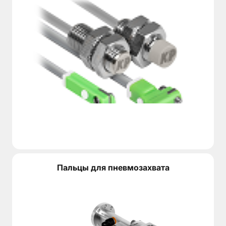
Для квадратных изделий с требованиями к центриров
При выборе VGTF55-99 важно учитывать не только мас
На что обратить внимание при подборе
VGTF55-99 рассчитан на задачи, где требуется увере
Перед выбором этой модели стоит проверить:
достаточно ли хода 8 мм на губку для вашей детали;
подходит ли усилие закрытия под фактическую массу
нужно ли именно четырехточечное удержание и цент
не смещен ли центр тяжести при переносе;
есть ли в зоне работы масло, стружка, пыль или вибр
требуется ли контроль положения губок датчиками;
нужна ли компенсация перекосов при установке дета
Если заготовка приходит в зону захвата с небольши
Пальцы для пневмозахвата
Особенности конструкции