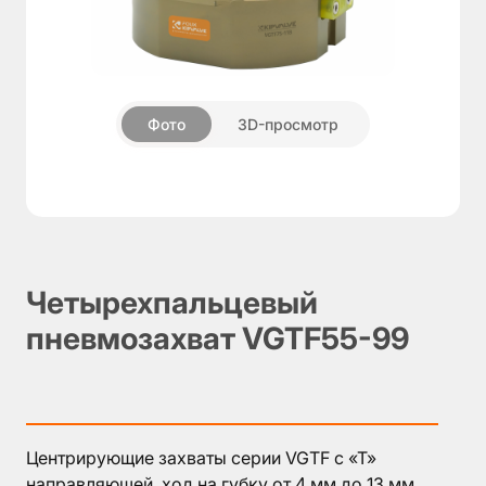
О
компании
Пневмозахваты
▼
Фото
3D-просмотр
Поворотные
блоки
Модули
компенсации
Дополнительные
компоненты
Четырехпальцевый
Аксессуары
пневмозахват VGTF55-99
Центрирующие захваты серии VGTF с «Т»
направляющей, ход на губку от 4 мм до 13 мм.