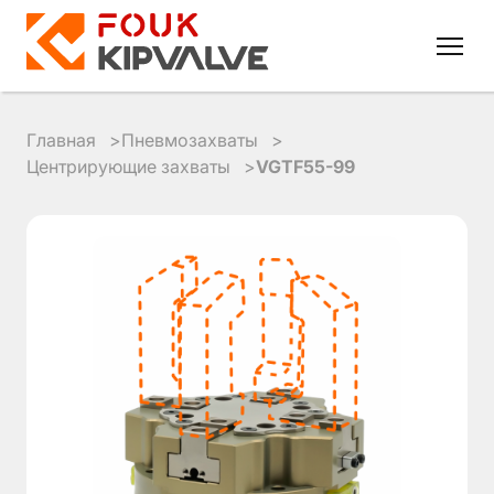
Главная
Пневмозахваты
Центрирующие захваты
VGTF55-99
RU
EN
8
800
700
4223
sales@kipvalve.ru